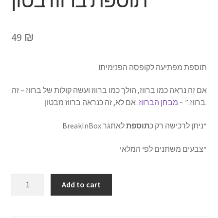
תוספת ברווז בטון
49
₪
תוספת מפתיעה לקופסה הפנימית!
אם זה נראה כמו ברווז, הולך כמו ברווז ועשה קולות של ברווז – זה
. אם לא, זה כנראה ברווז מבטון.
ברווז.” ~
מבחן הברווז
*ניתן לרכישה רק כ
תוספת
לאתגר BreakInBox
*צבעים משתנים לפי המלאי
תוספת
Add to cart
ברווז
בטון
quantity