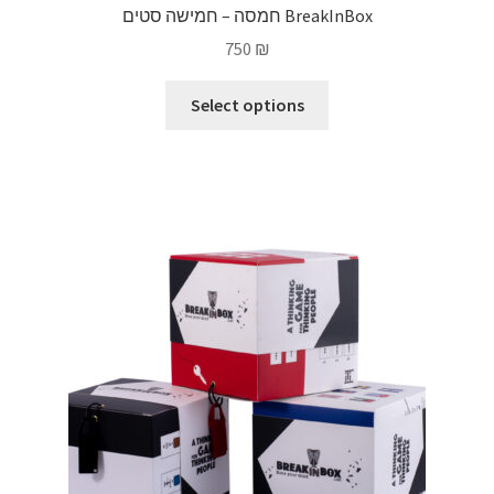
חמסה – חמישה סטים BreakInBox
750
₪
This
Select options
product
has
multiple
variants.
The
options
may
be
chosen
on
the
product
page