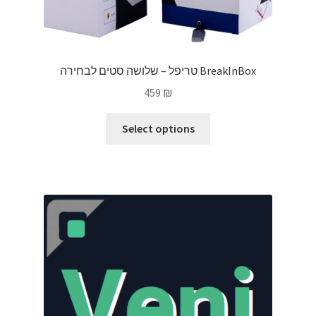
טריפל – שלושה סטים לבחירה BreakInBox
459
₪
This
Select options
product
has
multiple
variants.
The
options
may
be
chosen
on
the